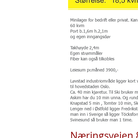
Minilager for bedrift eller privat. K
60 kvm
Port b.1,6m h.2,1m
og egen inngangsdør
Takhøyde 2,4m
Egen strømmåler
Fiber kan også tilkobles
Leiesum pr.måned 3900,-
Løvstad industriområde ligger kort v
til hovedstaden Oslo.
Ca. 40 min kjøretur. Til Ski bruk
Askim har du 10 min unna. Og run
Knapstad 5 min , Tomter 10 min, Sk
Lenger ned i Østfold ligger Fredriks
man inn i Sverige så ligger Töcksfor
Svinesund så bruker man 1 time.
Næringsveien 