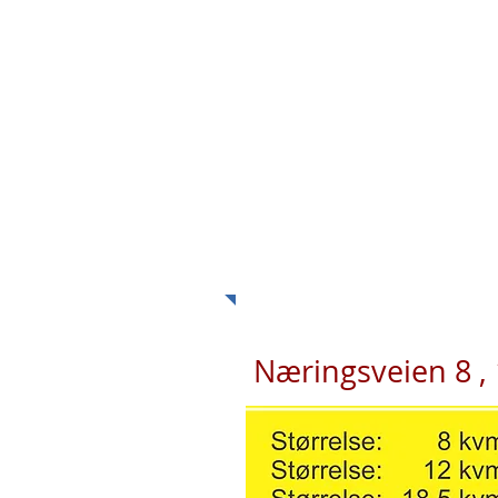
Hjørnerud 
H
Minilager -
ligger på Løv
Næringsveien 8 ,