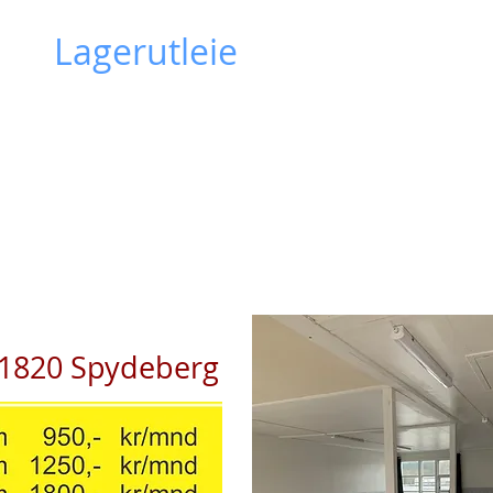
AS -
Lagerutleie
HJEM
Spydeberg
stad industrifelt i Spydeberg
 1820 Spydeberg